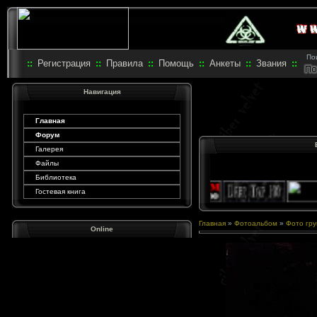
Пои
::
Регистрация
::
Правила
::
Помощь
::
Анкеты
::
Звания
::
Навигация
Главная
Форум
Галерея
Файлы
Библиотека
Гостевая книга
Главная
»
Фотоальбом
»
Фото гру
Online