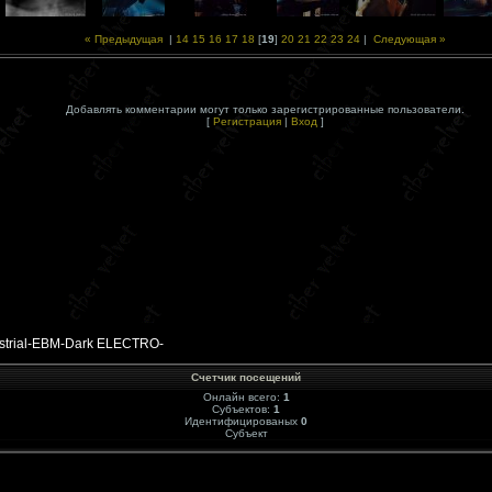
« Предыдущая
|
14
15
16
17
18
[
19
]
20
21
22
23
24
|
Следующая »
Добавлять комментарии могут только зарегистрированные пользователи.
[
Регистрация
|
Вход
]
rial-EBM-Dark ELECTRO-
Счетчик посещений
Онлайн всего:
1
Субъектов:
1
Идентифицированых
0
Субъект