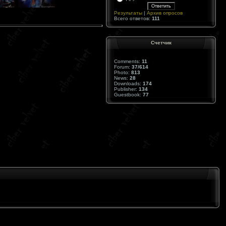
Результаты
|
Архив опросов
Всего ответов:
111
Cчетчик
Comments:
11
Forum:
37/614
Photo:
813
News:
28
Downloads:
174
Publisher:
134
Guestbook:
77