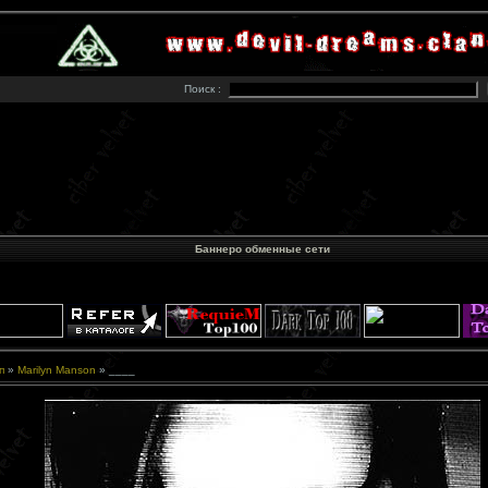
Поиск :
Баннеро обменные сети
п
»
Marilyn Manson
» ____