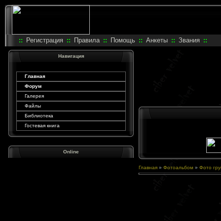
::
Регистрация
::
Правила
::
Помощь
::
Анкеты
::
Звания
::
Навигация
Главная
Форум
Галерея
Файлы
Библиотека
Гостевая книга
Online
Главная
»
Фотоальбом
»
Фото гру