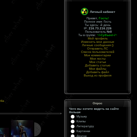
Личный кабинет
Привет,
Гость
!
Полное имя: Гость
Ты здесь:
-й день
IP:
216.73.216.226
Пользователь
№0
Ты в группе:
~/-Субъект-/~
Мой профиль
Изменить мои данные
Личные сообщения (
)
Отправить ЛС
Список пользователей
Мои комментарии
Мои посты
Мои статьи
Добавить статью
Мои файлы
Добавить файл
Выход из профиля
ilia
Опрос
Чего вы хотите видеть на сайте
больше
Музыку
Клипы
Литературу
Картинки
Другое