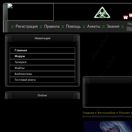
Пои
::
Регистрация
::
Правила
::
Помощь
::
Анкеты
::
Звания
::
Навигация
Главная
Форум
Галерея
Файлы
Библиотека
Гостевая книга
Online
Главная
»
Фотоальбом
»
Pictures