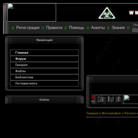
Пои
::
Регистрация
::
Правила
::
Помощь
::
Анкеты
::
Звания
::
Навигация
Главная
Форум
Галерея
Файлы
Библиотека
Гостевая книга
Online
Главная
»
Фотоальбом
»
Pictures