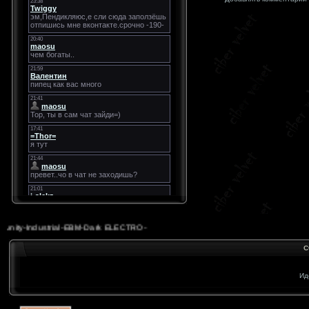
nity-Industrial-EBM-Dark ELECTRO-
С
Ид