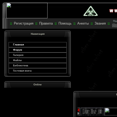
Пои
::
Регистрация
::
Правила
::
Помощь
::
Анкеты
::
Звания
::
Навигация
Главная
Форум
Галерея
Файлы
Библиотека
Гостевая книга
Online