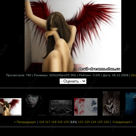
Просмотров: 790 | Размеры: 320x240px/25.3Kb | Рейтинг: 0.0/0 | Дата: 08.12.2008 |
Dev
« Предыдущая
|
116
117
118
119
120
[
121
]
122
123
124
125
126
|
Следующая »