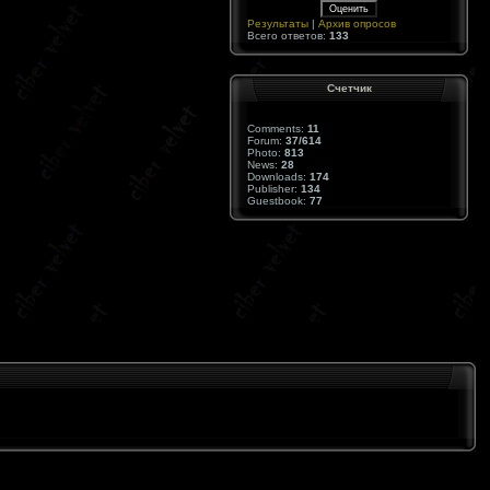
Результаты
|
Архив опросов
Всего ответов:
133
Cчетчик
Comments:
11
Forum:
37/614
Photo:
813
News:
28
Downloads:
174
Publisher:
134
Guestbook:
77