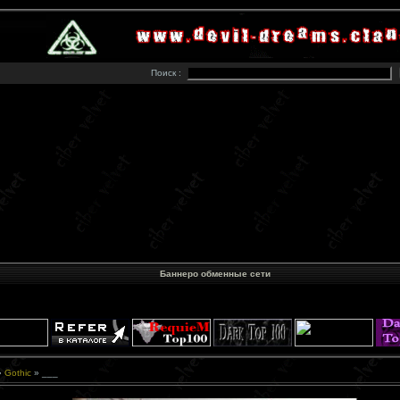
Поиск :
Баннеро обменные сети
»
Gothic
» ___