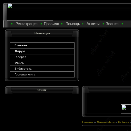
::
Регистрация
::
Правила
::
Помощь
::
Анкеты
::
Звания
::
Навигация
Главная
Форум
Галерея
Файлы
Библиотека
Гостевая книга
Online
Главная
»
Фотоальбом
»
Pictures