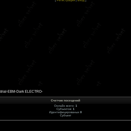
[
Регистрация
|
Вход
]
rial-EBM-Dark ELECTRO-
Счетчик посещений
Онлайн всего:
1
Субъектов:
1
Идентифицированых
0
Субъект