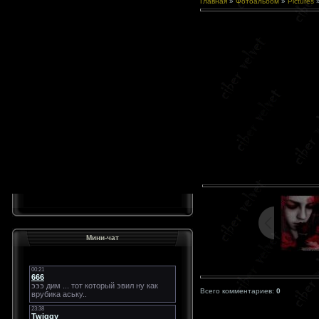
Главная
»
Фотоальбом
»
Pictures
Мини-чат
Всего комментариев:
0