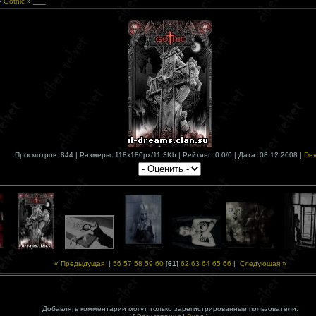
»
Gothic
» ___
Просмотров: 844 | Размеры: 118x180px/11.3Kb | Рейтинг: 0.0/0 | Дата: 08.12.2008 |
Dev
« Предыдущая
|
56
57
58
59
60
[
61
]
62
63
64
65
66
|
Следующая »
Добавлять комментарии могут только зарегистрированные пользователи.