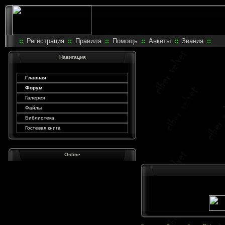
::
Регистрация
::
Правила
::
Помощь
::
Анкеты
::
Звания
::
Навигация
Главная
Форум
Галерея
Файлы
Библиотека
Гостевая книга
Online