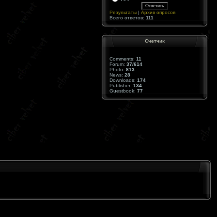
Результаты
|
Архив опросов
Всего ответов:
111
Cчетчик
Comments:
11
Forum:
37/614
Photo:
813
News:
28
Downloads:
174
Publisher:
134
Guestbook:
77