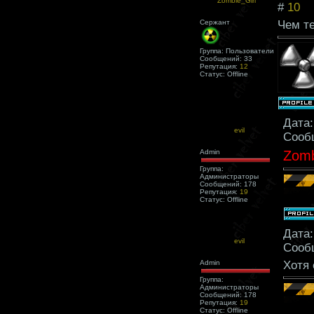
Zombie_Girl
#
10
Сержант
Чем т
Группа: Пользователи
Сообщений:
33
Репутация:
12
Статус:
Offline
Дата:
evil
Сооб
Admin
Zomb
Группа:
Администраторы
Сообщений:
178
Репутация:
19
Статус:
Offline
Дата:
evil
Сооб
Admin
Хотя 
Группа:
Администраторы
Сообщений:
178
Репутация:
19
Статус:
Offline