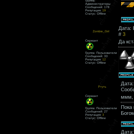
Группа:
Администраторы
Сообщений:
178
Репутация:
19
Статус:
Offline
Дата: 
Zombie_Girl
#
3
Сержант
Да кст
Группа: Пользователи
Сообщений:
33
Репутация:
12
Статус:
Offline
Дата:
Ртуть
Сооб
Сержант
ммм, 
Пока 
Группа: Пользователи
Сообщений:
27
Богом
Репутация:
3
Статус:
Offline
Дата: