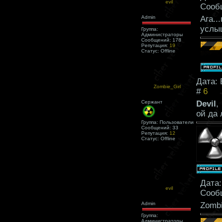
evil
Сооб
Admin
Ага..
усл
Группа:
Администраторы
Сообщений:
178
Репутация:
19
Статус:
Offline
Дата: 
Zombie_Girl
#
6
Сержант
Devil
,
ой да 
Группа: Пользователи
Сообщений:
33
Репутация:
12
Статус:
Offline
Дата:
evil
Сооб
Admin
Zombi
Группа:
Администраторы