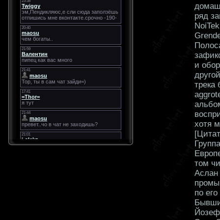
домаш
ряд за
NoiTek
Grende
Полос
зафикс
и обор
друго
трека
aggrot
альбо
воспри
хотя м
[Цита
Группа
Европе
том чи
Аслан 
промы
по его
Бывши
Йозеф 