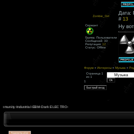
Дата: 
Zombie_Girl
#
13
Сержант
Ну вот
Группа: Пользователи
Сообщений:
33
Репутация:
12
Статус:
Offline
Форум
»
Интересы
»
Музыка
»
Psy
Страница
1
из
1
1
ty-Industrial-EBM-Dark ELECTRO-