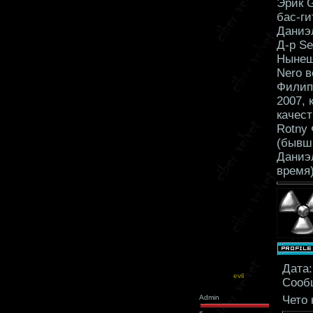
Эрик G
бас-ги
Даниэ
Д-р Se
Нынеш
Nero в
Филип 
2007, 
качест
Rotny 
(бывш
Даниэ
время
Дата:
evil
Сооб
Admin
Чето