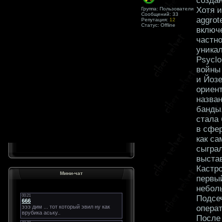
создан
Хотя и
Группа: Пользователи
Сообщений:
33
aggrot
Репутация:
12
Статус:
Offline
включ
частно
уника
Psyclo
войны
и Йозе
ориен
назва
банды,
стала 
в сфер
как са
сыгра
выстав
Кастро
Мини-чат
первый
небол
Подсеч
операт
После