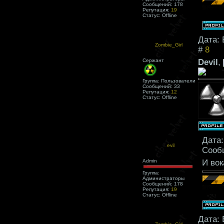
Сообщений:
178
Репутация:
19
Статус:
Offline
Дата: 
Zombie_Girl
#
8
Сержант
Devil
,
Группа: Пользователи
Сообщений:
33
Репутация:
12
Статус:
Offline
Дата:
evil
Сооб
Admin
И вок
Группа:
Администраторы
Сообщений:
178
Репутация:
19
Статус:
Offline
Дата: 