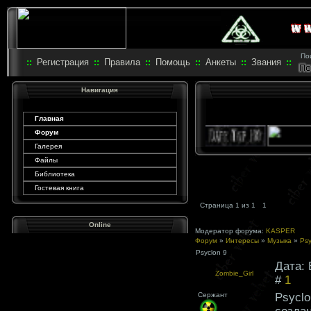
Пои
::
Регистрация
::
Правила
::
Помощь
::
Анкеты
::
Звания
::
Навигация
Главная
Форум
Галерея
Файлы
Библиотека
Гостевая книга
Страница
1
из
1
1
Online
Модератор форума:
KASPER
Форум
»
Интересы
»
Музыка
»
Psy
Psyclon 9
Дата: 
Zombie_Girl
#
1
Сержант
Psyclo